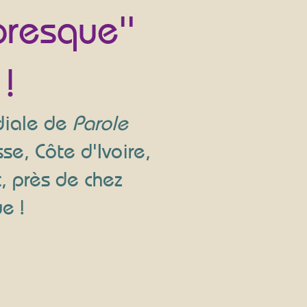
presque''
!
diale de
Parole
se, Côte d'Ivoire,
t, près de chez
ue !