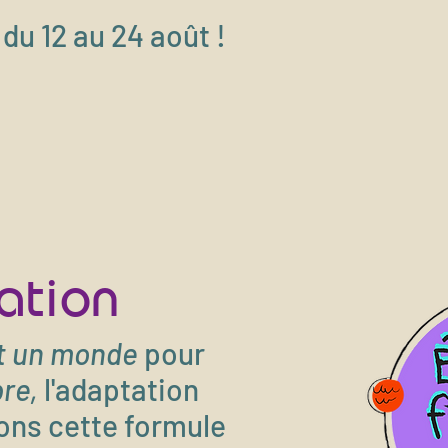
u 12 au 24 août !
éation
ut un monde
pour
bre,
l'adaptation
ons cette formule