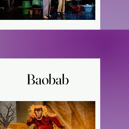
Baobab
Baobab