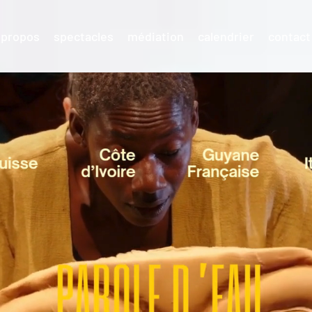
 propos
spectacles
médiation
calendrier
contact