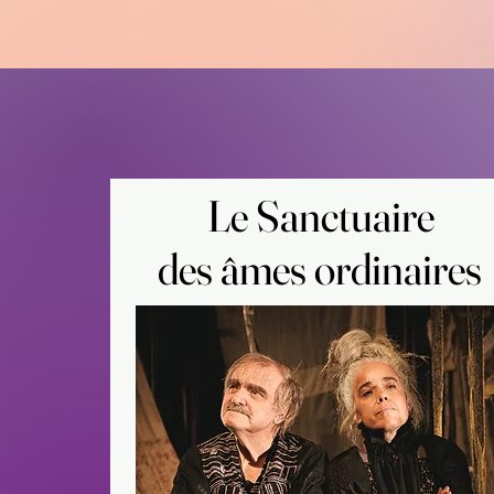
Le Sanctuaire
Le Sanctuaire
des âmes ordinaires
des âmes ordinaires