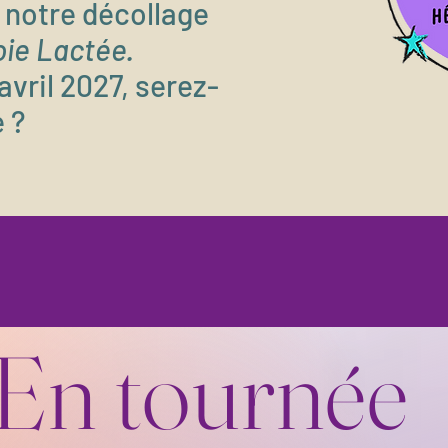
 notre décollage
oie Lactée.
vril 2027, serez-
e ?
En tournée