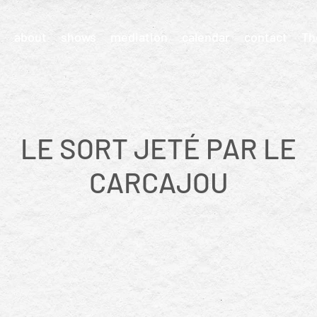
about
shows
mediation
calendar
contact
Th
LE SORT JETÉ PAR LE
CARCAJOU