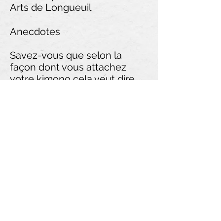
Arts de Longueuil
Anecdotes
Savez-vous que selon la
façon dont vous attachez
votre kimono cela veut dire
que vous êtes vivant ou un
fantôme ? Si vous croiser le
côté droit sur votre cœur en
premier puis le côté gauche
sur votre droite, vous êtes
bien vivant. Mais si vous
terminez en croisant le côté
droit sur votre coeur… on
croira que vous êtes un
fantôme car au Japon c’est
ainsi qu’on habille les