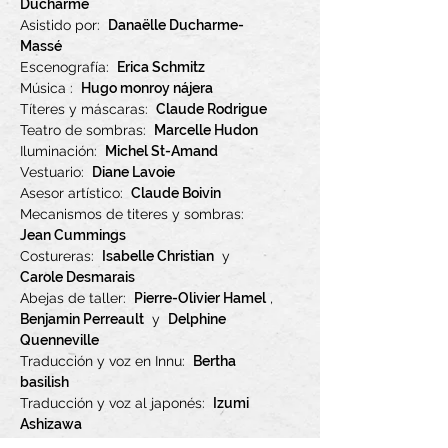
Ducharme
Asistido por:
Danaëlle Ducharme-
Massé
Escenografía:
Erica Schmitz
Música :
Hugo monroy nájera
Títeres y máscaras:
Claude Rodrigue
Teatro de sombras:
Marcelle Hudon
Iluminación
:
Michel St-Amand
Vestuario:
Diane Lavoie
Asesor artístico:
Claude Boivin
Mecanismos de titeres y sombras:
Jean Cummings
Costureras:
Isabelle Christian
y
Carole Desmarais
Abejas de taller:
Pierre-Olivier Hamel
,
Benjamin Perreault
y
Delphine
Quenneville
Traducción y voz en Innu:
Bertha
basilish
Traducción y voz al japonés:
Izumi
Ashizawa
Colaboradores de la versión en inglés: